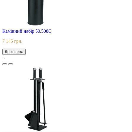
Камінний набір 50.508С
7 145 грн.
До кошика
..