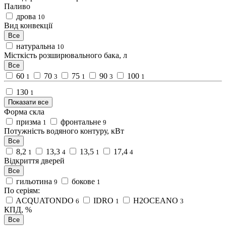
Паливо
дрова
10
Вид конвекції
Все
натуральна
10
Місткість розширювального бака, л
Все
60
70
75
90
100
1
3
1
3
1
130
1
Показати все
Форма скла
призма
фронтальне
1
9
Потужність водяного контуру, кВт
Все
8,2
13,3
13,5
17,4
1
4
1
4
Відкриття дверей
Все
гильотина
бокове
9
1
По серіям:
ACQUATONDO
IDRO
H2OCEANO
6
1
3
КПД, %
Все