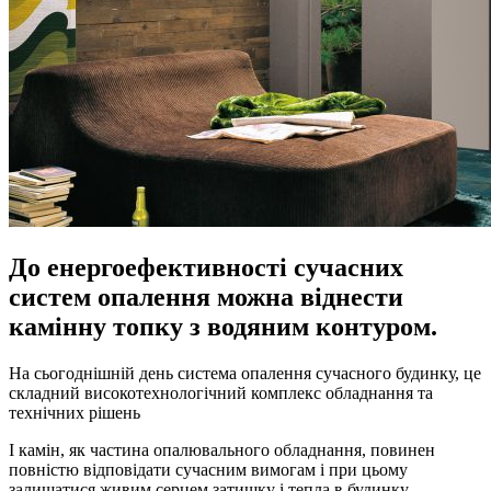
До енергоефективності сучасних
систем опалення можна віднести
камінну топку з водяним контуром.
На сьогоднішній день система опалення сучасного будинку, це
складний високотехнологічний комплекс обладнання та
технічних рішень
І камін, як частина опалювального обладнання, повинен
повністю відповідати сучасним вимогам і при цьому
залишатися живим серцем затишку і тепла в будинку.