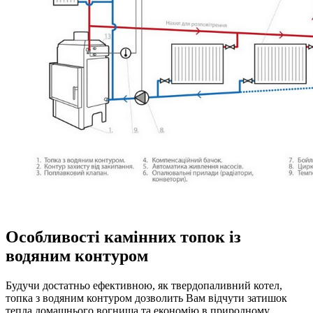
Особливості камінних топок із
водяним контуром
Будучи достатньо ефективною, як твердопаливний котел,
топка з водяним контуром дозволить Вам відчути затишок
тепла домашнього вогнища та економію в природному