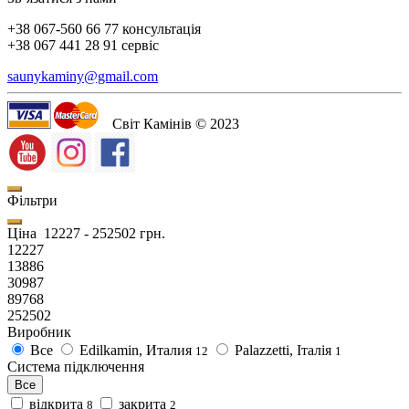
+38 067-560 66 77 консультація
+38 067 441 28 91 сервіс
saunykaminy@gmail.com
Світ Камінів © 2023
Фільтри
Ціна
12227
-
252502
грн.
12227
13886
30987
89768
252502
Виробник
Все
Edilkamin, Италия
Palazzetti, Італія
12
1
Система підключення
Все
відкрита
закрита
8
2