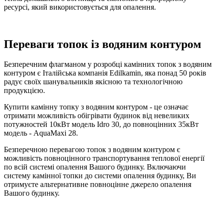
ресурсі, який використовується для опалення.
Переваги топок із водяним контуром
Безперечним флагманом у розробці камінних топок з водяним
контуром є Італійська компанія Edilkamin, яка понад 50 років
радує своїх шанувальників якісною та технологічною
продукцією.
Купити камінну топку з водяним контуром - це означає
отримати можливість обігрівати будинок від невеликих
потужностей 10кВт модель Idro 30, до повноцінних 35кВт
модель - AquaMaxi 28.
Безперечною перевагою топок з водяним контуром є
можливість повноцінного транспортування теплової енергії
по всій системі опалення Вашого будинку. Включаючи
систему камінної топки до системи опалення будинку, Ви
отримуєте альтернативне повноцінне джерело опалення
Вашого будинку.