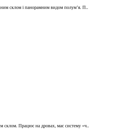
аним склом і панорамним видом полум’я. П..
м склом. Працює на дровах, має систему «ч..