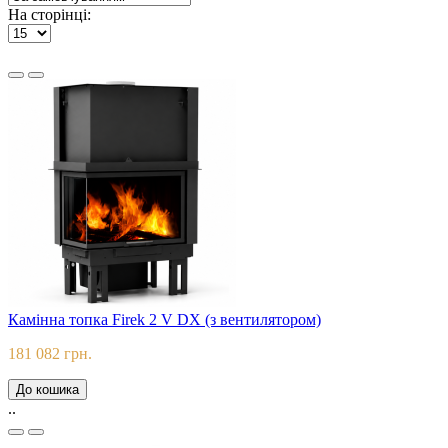
На сторінці:
Камінна топка Firek 2 V DX (з вентилятором)
181 082 грн.
До кошика
..