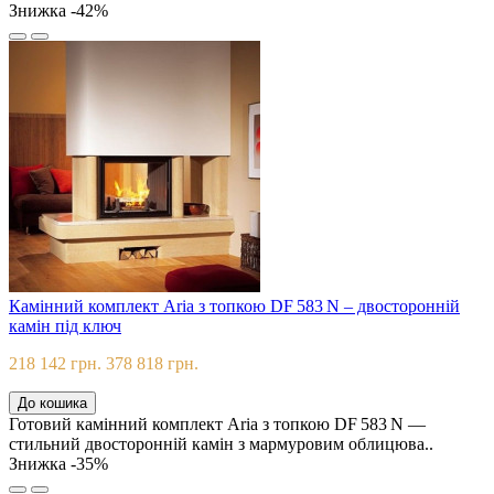
Знижка -42%
Камінний комплект Aria з топкою DF 583 N – двосторонній
камін під ключ
218 142 грн.
378 818 грн.
До кошика
Готовий камінний комплект Aria з топкою DF 583 N —
стильний двосторонній камін з мармуровим облицюва..
Знижка -35%