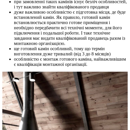
при замовленні таких камінів існує безліч особливостей,
і тут важливо знайти кваліфікованого продавця
дуже важливою особливістю є підготовка місця, де буде
встановлений камін. Як правило, готовий камін
встановлюється практично готове приміщення і
необхідно передбачити всі технічні моменти, для його
підключення і подальшої роботи. І таке технічне
завдання має видати кваліфікований продавець разом із
монтажною організацією.
ще готовий камін особливий, тому що термін
виготовлення дуже тривалий (від 3 до 8 місяців)
особливістю є монтаж готового каміна, найважливішим
є кваліфікація монтажної організації.