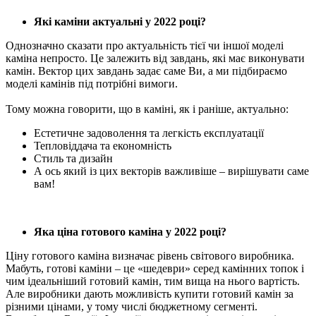
Які каміни актуальні у 2022 році?
Однозначно сказати про актуальність тієї чи іншої моделі
каміна непросто. Це залежить від завдань, які має виконувати
камін. Вектор цих завдань задає саме Ви, а ми підбираємо
моделі камінів під потрібні вимоги.
Тому можна говорити, що в каміні, як і раніше, актуально:
Естетичне задоволення та легкість експлуатації
Тепловіддача та економність
Стиль та дизайн
А ось який із цих векторів важливіше – вирішувати саме
вам!
Яка ціна готового каміна у 2022 році?
Ціну готового каміна визначає рівень світового виробника.
Мабуть, готові каміни – це «шедеври» серед камінних топок і
чим ідеальніший готовий камін, тим вища на нього вартість.
Але виробники дають можливість купити готовий камін за
різними цінами, у тому числі бюджетному сегменті.