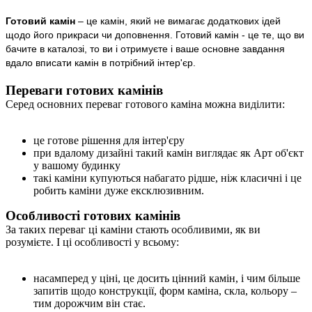
Готовий камін
– це камін, який не вимагає додаткових ідей
щодо його прикраси чи доповнення. Готовий камін - це те, що ви
бачите в каталозі, то ви і отримуєте і ваше основне завдання
вдало вписати камін в потрібний інтер'єр.
Переваги готових камінів
Серед основних переваг готового каміна можна виділити:
це готове рішення для інтер'єру
при вдалому дизайні такий камін виглядає як Арт об'єкт
у вашому будинку
такі каміни купуються набагато рідше, ніж класичні і це
робить каміни дуже ексклюзивним.
Особливості готових камінів
За таких переваг ці каміни стають особливими, як ви
розумієте. І ці особливості у всьому:
насамперед у ціні, це досить цінний камін, і чим більше
запитів щодо конструкції, форм каміна, скла, кольору –
тим дорожчим він стає.