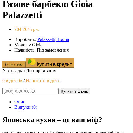
Газове барбекю Gioia
Palazzetti
204 264 грн.
Виробник:
Palazzetti, Італія
Модель: Gioia
Наявність: Під замовлення
Купити в кредит
До кошика
У закладки
До порівняння
0 відгуків
/
Написати відгук
Купити в 1 клік
Опис
Відгуки (0)
Японська кухня – це ваш міф?
Gioia - це газова плита-барбекю із системою Teppanyaki для