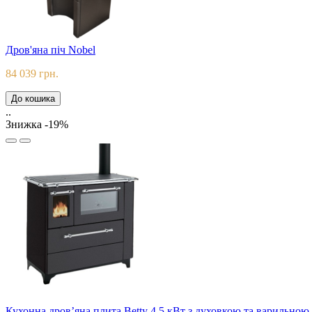
Дров'яна піч Nobel
84 039 грн.
До кошика
..
Знижка -19%
Кухонна дров’яна плита Betty 4,5 кВт з духовкою та варильно