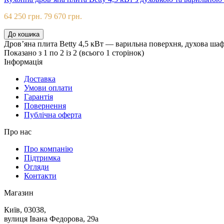
64 250 грн.
79 670 грн.
До кошика
Дров’яна плита Betty 4,5 кВт — варильна поверхня, духова шаф
Показано з 1 по 2 із 2 (всього 1 сторінок)
Iнформацiя
Доставка
Умови оплати
Гарантія
Повернення
Публічна оферта
Про нас
Про компанію
Підтримка
Огляди
Контакти
Магазин
Київ, 03038,
вулиця Івана Федорова, 29а