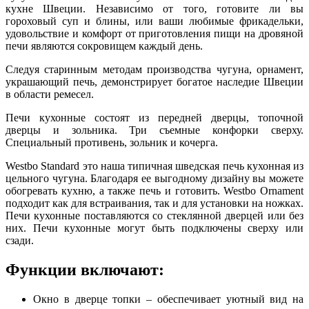
кухне Швеции. Независимо от того, готовите ли вы
гороховый суп и блины, или ваши любимые фрикадельки,
удовольствие и комфорт от приготовления пищи на дровяной
печи являются сокровищем каждый день.
Следуя старинным методам производства чугуна, орнамент,
украшающий печь, демонстрирует богатое наследие Швеции
в области ремесел.
Печи кухонные состоят из передней дверцы, топочной
дверцы и зольника. Три съемные конфорки сверху.
Специальный противень, зольник и кочерга.
Westbo Standard это наша типичная шведская печь кухонная из
цельного чугуна. Благодаря ее выгодному дизайну вы можете
обогревать кухню, а также печь и готовить. Westbo Ornament
подходит как для встраивания, так и для установки на ножках.
Печи кухонные поставляются со стеклянной дверцей или без
них. Печи кухонные могут быть подключены сверху или
сзади.
Функции включают:
Окно в дверце топки – обеспечивает уютный вид на