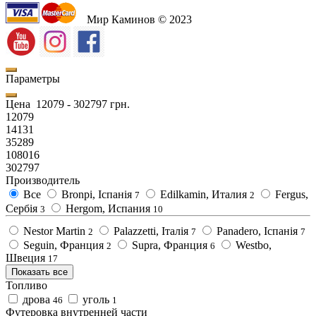
Мир Каминов © 2023
Параметры
Цена
12079
-
302797
грн.
12079
14131
35289
108016
302797
Производитель
Все
Bronpi, Іспанія
Edilkamin, Италия
Fergus,
7
2
Сербія
Hergom, Испания
3
10
Nestor Martin
Palazzetti, Італія
Panadero, Іспанія
2
7
7
Seguin, Франция
Supra, Франция
Westbo,
2
6
Швеция
17
Показать все
Топливо
дрова
уголь
46
1
Футеровка внутренней части