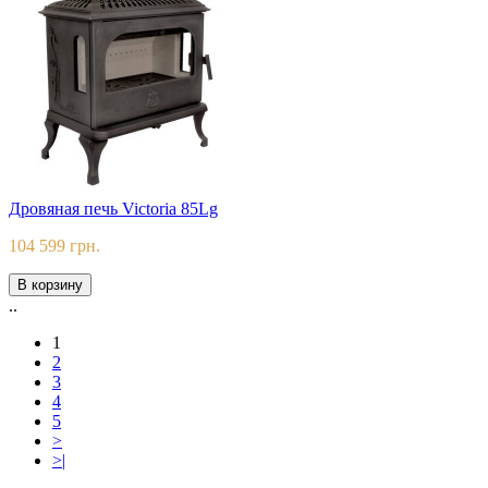
Дровяная печь Victoria 85Lg
104 599 грн.
В корзину
..
1
2
3
4
5
>
>|