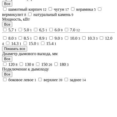
Все
шамотный кирпич
чугун
керамика
12
17
5
вермикулит
натуральный камень
8
9
Мощность, кВт
Все
5,7
5.0
6,5
6.0
7.0
1
1
1
9
12
8.0
8.5
8.9
9.0
10.0
10.3
12.0
3
1
1
3
3
3
14.3
15.0
15.4
4
1
1
1
Показать все
Диаметр дымового выхода, мм
Все
120
130
150
180
8
8
26
3
Подключение к дымоходу
Все
боковое левое
верхнее
заднее
1
39
14