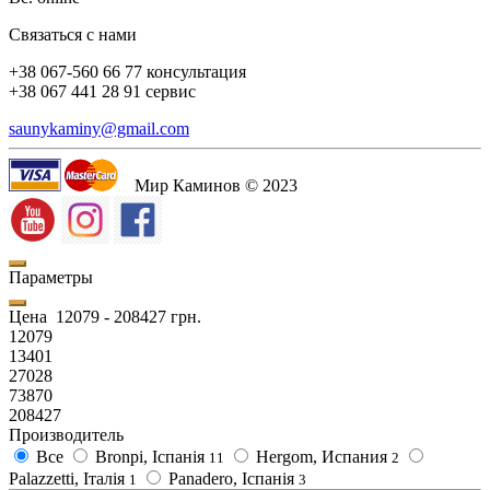
Связаться с нами
+38 067-560 66 77 консультация
+38 067 441 28 91 сервис
saunykaminy@gmail.com
Мир Каминов © 2023
Параметры
Цена
12079
-
208427
грн.
12079
13401
27028
73870
208427
Производитель
Все
Bronpi, Іспанія
Hergom, Испания
11
2
Palazzetti, Італія
Panadero, Іспанія
1
3