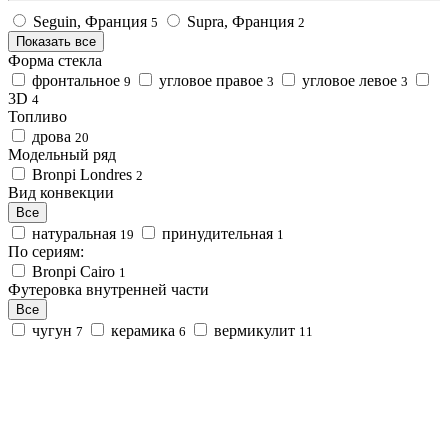
Seguin, Франция
Supra, Франция
5
2
Показать все
Форма стекла
фронтальное
угловое правое
угловое левое
9
3
3
3D
4
Топливо
дрова
20
Модельный ряд
Bronpi Londres
2
Вид конвекции
Все
натуральная
принудительная
19
1
По сериям:
Bronpi Cairo
1
Футеровка внутренней части
Все
чугун
керамика
вермикулит
7
6
11