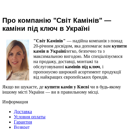
Про компанію "Світ Камінів" —
каміни під ключ в Україні
"Світ Камінів"
— надійна компанія з понад
20-річним досвідом, яка допомагає вам
купити
камін в Україні
легко, безпечно та з
максимальною вигодою. Ми спеціалізуємося
на продажу, доставці, монтажі та
обслуговуванні
камінів під ключ
, і
пропонуємо широкий асортимент продукції
від найкращих європейських брендів.
Якщо ви шукаєте, де
купити камін у Києві
чи в будь-якому
іншому місті України — ви в правильному місці.
Информация
Доставка
Условия оплаты
Гарантия
Возврат