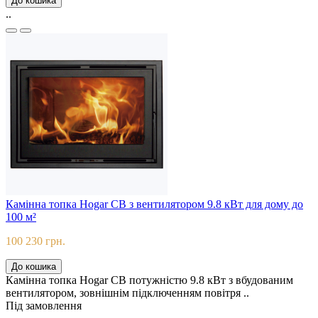
До кошика
..
Камінна топка Hogar CB з вентилятором 9.8 кВт для дому до
100 м²
100 230 грн.
До кошика
Камінна топка Hogar CB потужністю 9.8 кВт з вбудованим
вентилятором, зовнішнім підключенням повітря ..
Під замовлення