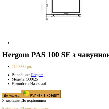
Hergom PAS 100 SE з чавунн
212 333 грн.
Виробник:
Hergom
Модель: 560025
Наявність: На складі
Купити в кредит
До кошика
У закладки
До порівняння
0 відгуків
/
Написати відгук