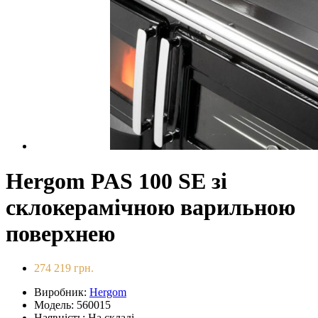
Hergom PAS 100 SE зі
склокерамічною варильною
поверхнею
274 219 грн.
Виробник:
Hergom
Модель: 560015
Наявність: На складі