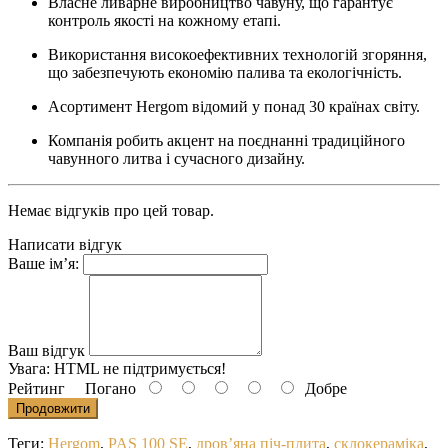
Власне ливарне виробництво чавуну
, що гарантує
контроль якості на кожному етапі.
Використання
високоефективних технологій згоряння
,
що забезпечують економію палива та екологічність.
Асортимент Hergom відомий у понад
30 країнах світу
.
Компанія робить акцент на
поєднанні традиційного
чавунного литва і сучасного дизайну
.
Немає відгуків про цей товар.
Написати відгук
Ваше ім’я:
Ваш відгук
Увага:
HTML не підтримується!
Рейтинг
Погано
Добре
Продовжити
Теги:
Hergom
,
PAS 100 SE
,
дров’яна піч-плита
,
склокераміка
,