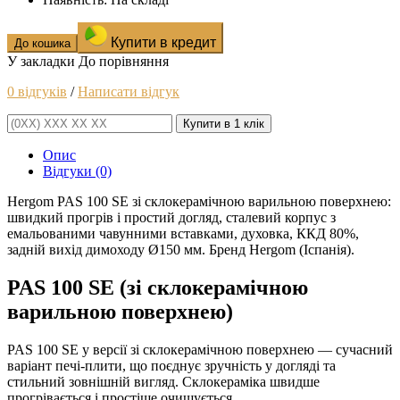
Купити в кредит
До кошика
У закладки
До порівняння
0 відгуків
/
Написати відгук
Купити в 1 клік
Опис
Відгуки (0)
Hergom PAS 100 SE зі склокерамічною варильною поверхнею:
швидкий прогрів і простий догляд, сталевий корпус з
емальованими чавунними вставками, духовка, ККД 80%,
задній вихід димоходу Ø150 мм. Бренд Hergom (Іспанія).
PAS 100 SE (зі склокерамічною
варильною поверхнею)
PAS 100 SE у версії зі
склокерамічною поверхнею
— сучасний
варіант печі-плити, що поєднує зручність у догляді та
стильний зовнішній вигляд. Склокераміка швидше
прогрівається і простіше очищується.