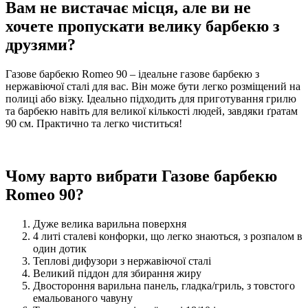
Вам не вистачає місця, але ви не
хочете пропускати велику барбекю з
друзями?
Газове барбекю Romeo 90 – ідеальне газове барбекю з
нержавіючої сталі для вас. Він може бути легко розміщений на
полиці або візку. Ідеально підходить для приготування грилю
та барбекю навіть для великої кількості людей, завдяки ґратам
90 см. Практично та легко чиститься!
Чому варто вибрати Газове барбекю
Romeo 90?
Дуже велика варильна поверхня
4 литі сталеві конфорки, що легко знаються, з розпалом в
один дотик
Теплові дифузори з нержавіючої сталі
Великий піддон для збирання жиру
Двостороння варильна панель, гладка/гриль, з товстого
емальованого чавуну