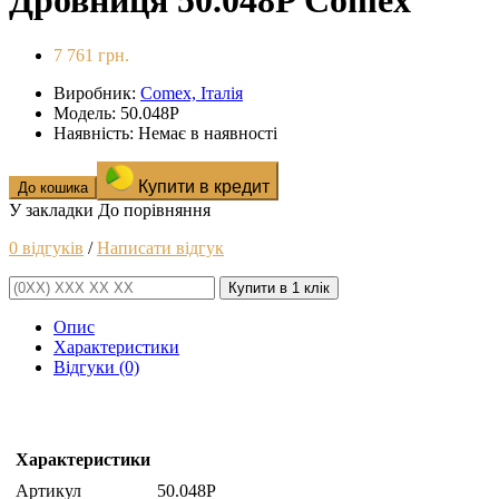
Дровниця 50.048P Comex
7 761 грн.
Виробник:
Comex, Італія
Модель: 50.048P
Наявність: Немає в наявності
Купити в кредит
До кошика
У закладки
До порівняння
0 відгуків
/
Написати відгук
Купити в 1 клік
Опис
Характеристики
Відгуки (0)
Характеристики
Артикул
50.048P