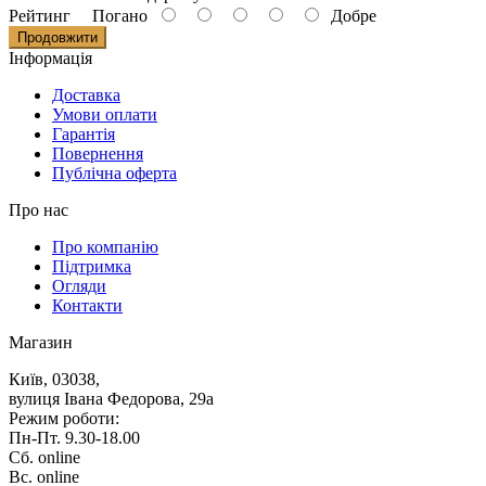
Рейтинг
Погано
Добре
Продовжити
Iнформацiя
Доставка
Умови оплати
Гарантія
Повернення
Публічна оферта
Про нас
Про компанію
Підтримка
Огляди
Контакти
Магазин
Київ, 03038,
вулиця Івана Федорова, 29а
Режим роботи:
Пн-Пт. 9.30-18.00
Сб. online
Вс. online