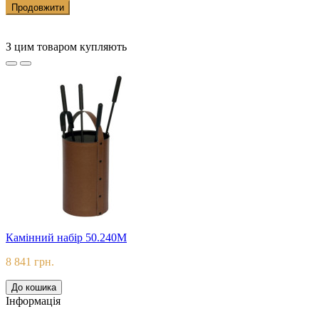
Продовжити
З цим товаром купляють
Камінний набір 50.240M
8 841 грн.
До кошика
Iнформацiя