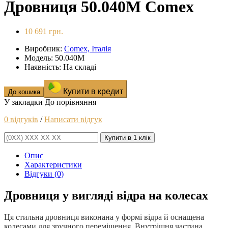
Дровниця 50.040M Comex
10 691 грн.
Виробник:
Comex, Італія
Модель: 50.040M
Наявність: На складі
Купити в кредит
До кошика
У закладки
До порівняння
0 відгуків
/
Написати відгук
Купити в 1 клік
Опис
Характеристики
Відгуки (0)
Дровниця у вигляді відра на колесах
Ця стильна дровниця виконана у формі відра й оснащена
колесами для зручного переміщення. Внутрішня частина