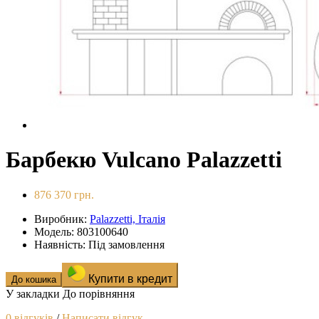
Барбекю Vulcano Palazzetti
876 370 грн.
Виробник:
Palazzetti, Італія
Модель: 803100640
Наявність: Під замовлення
Купити в кредит
До кошика
У закладки
До порівняння
0 відгуків
/
Написати відгук