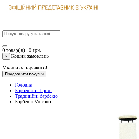
0 товар(ів) - 0 грн.
Кошик замовлень
×
У кошику порожньо!
Продовжити покупки
Головна
Барбекю та Грилі
Традиційні барбекю
Барбекю Vulcano