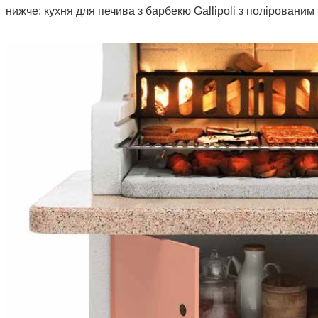
нижче: кухня для печива з барбекю Gallipoli з полірован