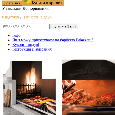
Купити в кредит
До кошика
У закладки
До порівняння
0 відгуків
/
Написати відгук
Купити в 1 клік
Інфо
Як я можу приготувати на барбекю Palazzetti?
Кухонні модулі
Інструкція зі збирання