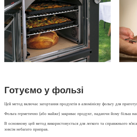
Готуємо у фользі
Цей метод включає загортання продуктів в алюмінієву фольгу для приготу
Фольга герметично (або майже) закриває продукт, надаючи йому більш на
В основному цей метод використовується для легкого та справжнього м'яса
зовсім небагато приправ.