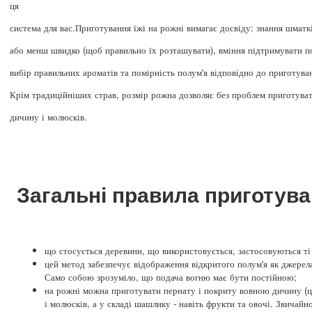
ця
система для вас.Приготування їжі на рожні вимагає досвіду: знання шматкі
або менш швидко (щоб правильно їх розташувати), вміння підтримувати п
вибір правильних ароматів та помірність полум'я відповідно до приготува
Крім традиційніших страв, розмір рожна дозволяє без проблем приготуват
дичину і молюсків.
Загальні правила приготува
що стосується деревини, що використовується, застосовуються ті ж
цей метод забезпечує відображення відкритого полум'я як джерела
Само собою зрозуміло, що подача вогню має бути постійною;
на рожні можна приготувати пернату і покриту вовною дичину (ці
і молюсків, а у складі шашлику - навіть фрукти та овочі. Звичайно