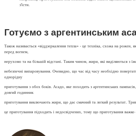
з'їсти.
Готуємо з аргентинським ас
Також називається «віддзеркалення тепла» - це техніка, схожа на рожен, я
перед вогнем,
нерухомо та на більшій відстані. Таким чином, жири, які виділяються з ї
небезпечні випаровування. Очевидно, що час від часу необхідно повертат
однорідну
приготування з обох боків. Асадо, яке походить з аргентинських пампасів,
довгий годинник
приготування виключають жири, що дає смачний та легкий результат. Трив
це приготування підходить і недосвідчених, тому що приготування важко 