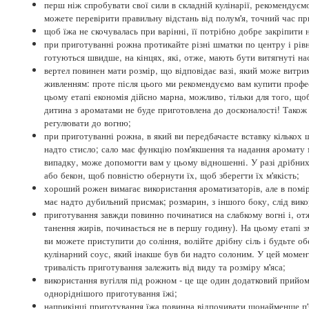
перш ніж спробувати свої сили в складній кулінарії, рекомендує
можете перевірити правильну відстань від полум'я, точний час пр
щоб їжа не скочувалась при варінні, її потрібно добре закріпити
при приготуванні рожна протикайте різні шматки по центру і рів
готуються швидше, на кінцях, які, отже, мають бути витягнуті на
вертел повинен мати розмір, що відповідає вазі, який може витр
живленням: проте після цього ми рекомендуємо вам купити профес
цьому етапі економія дійсно марна, можливо, тільки для того, що
дитина з ароматами не буде приготовлена до досконалості! Також
регулювати до вогню;
при приготуванні рожна, в який ви передбачаєте вставку кількох ш
надто стисло; сало має функцію пом'якшення та надання аромату м
випадку, може допомогти вам у цьому відношенні. У разі дрібних 
або бекон, щоб повністю обернути їх, щоб зберегти їх м'якість;
хороший рожен вимагає використання ароматизаторів, але в помір
має надто дубильний присмак; розмарин, з іншого боку, слід вико
приготування завжди повинно починатися на слабкому вогні і, отже
танення жирів, починається не в першу годину). На цьому етапі 
ви можете приступити до соління, волійте дрібну сіль і будьте 
кулінарний соус, який інакше був би надто солоним. У цей момен
тривалість приготування залежить від виду та розміру м'яса;
використання вугілля під рожном - це ще один додатковий прийом
одноріднішого приготування їжі;
наприкінці приготування їжа повинна відпочивати щонайменше п'ят