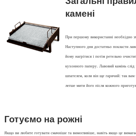
Загальні прави
камені
При першому використанні необхідно зм
Наступного дня достатньо покласти лаво
йому нагрітися і потім ретельно очист
кухонного паперу. Лавовий камінь слід
шпателем, коли він ще гарячий: так вам
легше мити його після кожного приготу
Готуємо на рожні
Якщо ви любите готувати смачніше та вимогливіше, навіть якщо це вимагає