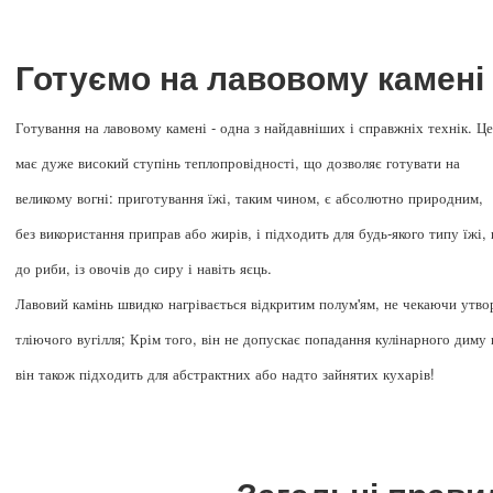
Готуємо на лавовому камені
Готування на лавовому камені - одна з найдавніших і справжніх технік. Це
має дуже високий ступінь теплопровідності, що дозволяє готувати на
великому вогні: приготування їжі, таким чином, є абсолютно природним,
без використання приправ або жирів, і підходить для будь-якого типу їжі, 
до риби, із овочів до сиру і навіть яєць.
Лавовий камінь швидко нагрівається відкритим полум'ям, не чекаючи утво
тліючого вугілля; Крім того, він не допускає попадання кулінарного диму 
він також підходить для абстрактних або надто зайнятих кухарів!