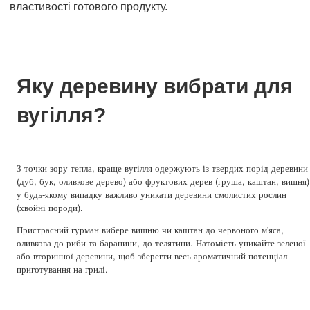
властивості готового продукту.
Яку деревину вибрати для
вугілля?
З точки зору тепла, краще вугілля одержують із твердих порід деревини
(дуб, бук, оливкове дерево) або фруктових дерев (груша, каштан, вишня)
у будь-якому випадку важливо уникати деревини смолистих рослин
(хвойні породи).
Пристрасний гурман вибере вишню чи каштан до червоного м'яса,
оливкова до риби та баранини, до телятини. Натомість уникайте зеленої
або вторинної деревини, щоб зберегти весь ароматичний потенціал
приготування на грилі.