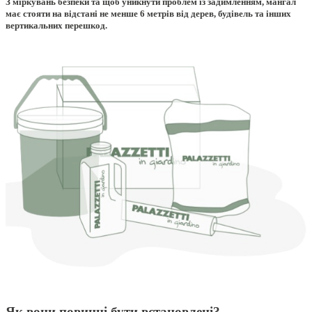
З міркувань безпеки та щоб уникнути проблем із задимленням
,
мангал
має стояти на відстані не менше
6
метрів від дерев
,
будівель та інших
вертикальних перешкод
.
Як вони повинні бути встановлені
?