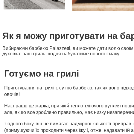
Як я можу приготувати на бар
Вибираючи барбекю Palazzetti, ви можете дати волю своїм
духовка: ваш гриль щодня набуватиме нового смаку
Готуємо на грилі
Приготування на грилі є суттю барбекю, так як воно підход
овочів!
Насправді це жарка, при якій тепло тліючого вугілля пош
але, якщо все зроблено правильно, має низку незаперечн
з одного боку, він не вимагає надмірної кількості припра
(примушуючи їх проходити через їжу і, отже, надавати їй а